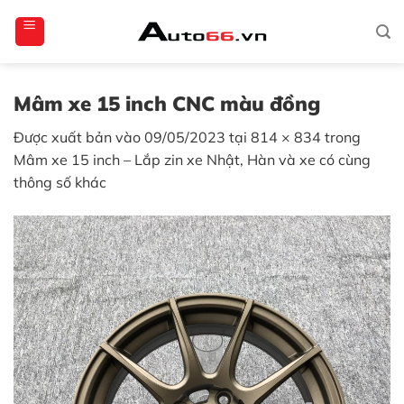
Bỏ
totoagung2
slotgacor4d
sakuratoto
cantiktoto
cantiktoto
gacor4d
amintoto
qua
nội
dung
Mâm xe 15 inch CNC màu đồng
Được xuất bản vào
09/05/2023
tại
814 × 834
trong
Mâm xe 15 inch – Lắp zin xe Nhật, Hàn và xe có cùng
thông số khác