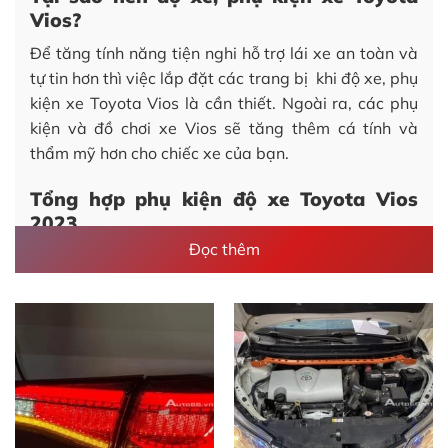
Vios?
Để tăng tính năng tiện nghi hỗ trợ lái xe an toàn và
tự tin hơn thì việc lắp đặt các trang bị khi độ xe, phụ
kiện xe Toyota Vios là cần thiết. Ngoài ra, các phụ
kiện và đồ chơi xe Vios sẽ tăng thêm cá tính và
thẩm mỹ hơn cho chiếc xe của bạn.
Tổng hợp phụ kiện độ xe Toyota Vios
2023
Đọc thêm
Độ cảm Lexus cho xe Toyota Vios 2023
Độ cản Lexus sẽ mang lại kiểu dáng hoàn toàn mới,
hiện đại và đẳng cấp hơn cho xe Toyota Vios. Từ đó
đem đến cho người sử dụng có được trải nghiệm
vượt trội so với nguyên bản. Vì vậy, các chủ xe có
thể tham khảo độ cản Lexus khi độ xe, phụ kiện xe
Toyota Vios.