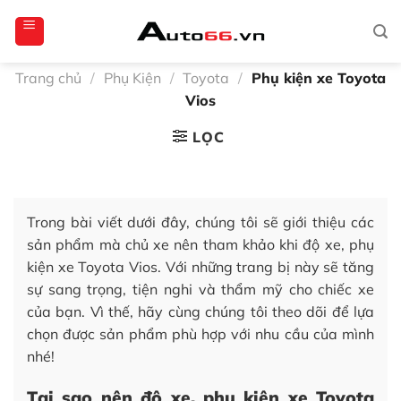
Bỏ
totoagung2
slotgacor4d
sakuratoto
cantiktoto
cantiktoto
gacor4d
amintoto
qua
nội
dung
Trang chủ
/
Phụ Kiện
/
Toyota
/
Phụ kiện xe Toyota
Vios
LỌC
Trong bài viết dưới đây, chúng tôi sẽ giới thiệu các
sản phẩm mà chủ xe nên tham khảo khi độ xe, phụ
kiện xe Toyota Vios. Với những trang bị này sẽ tăng
sự sang trọng, tiện nghi và thẩm mỹ cho chiếc xe
của bạn. Vì thế, hãy cùng chúng tôi theo dõi để lựa
chọn được sản phẩm phù hợp với nhu cầu của mình
nhé!
Tại sao nên độ xe, phụ kiện xe Toyota