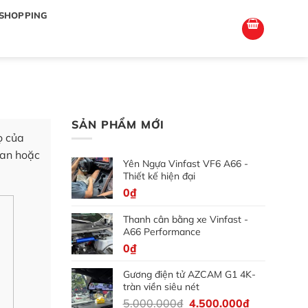
totoagung2
slotgacor4d
sakuratoto
cantiktoto
cantiktoto
gacor4d
amintoto
SHOPPING
SẢN PHẨM MỚI
ọ của
ian hoặc
Yên Ngựa Vinfast VF6 A66 -
Thiết kế hiện đại
0
₫
Thanh cân bằng xe Vinfast -
A66 Performance
0
₫
Gương điện tử AZCAM G1 4K-
tràn viền siêu nét
Giá
Giá
5.000.000
₫
4.500.000
₫