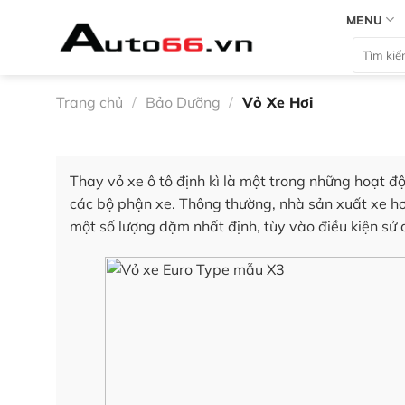
Bỏ
MENU
qua
Tìm
nội
kiếm:
dung
Trang chủ
/
Bảo Dưỡng
/
Vỏ Xe Hơi
Thay vỏ xe ô tô định kì là một trong những hoạt đ
các bộ phận xe. Thông thường, nhà sản xuất xe hơ
một số lượng dặm nhất định, tùy vào điều kiện sử 