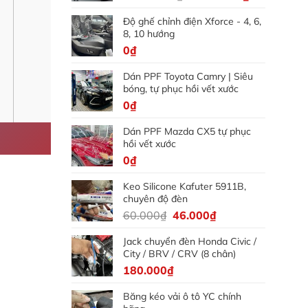
gốc
hiện
Độ ghế chỉnh điện Xforce - 4, 6,
là:
tại
8, 10 hướng
5.000.000₫.
là:
0
₫
4.500.000₫
Dán PPF Toyota Camry | Siêu
bóng, tự phục hồi vết xước
0
₫
Dán PPF Mazda CX5 tự phục
hồi vết xước
0
₫
Keo Silicone Kafuter 5911B,
chuyên độ đèn
Giá
Giá
60.000
₫
46.000
₫
gốc
hiện
Jack chuyển đèn Honda Civic /
là:
tại
City / BRV / CRV (8 chân)
60.000₫.
là:
180.000
₫
46.000₫.
Băng kéo vải ô tô YC chính