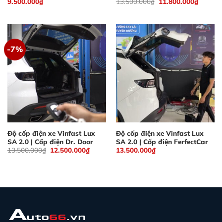
Giá
Giá
9.500.000
₫
13.500.000
₫
11.800.000
₫
gốc
hiện
là:
tại
13.500.000₫.
là:
11.800.
-7%
Độ cốp điện xe Vinfast Lux
Độ cốp điện xe Vinfast Lux
SA 2.0 | Cốp điện Dr. Door
SA 2.0 | Cốp điện FerfectCar
Giá
Giá
13.500.000
₫
12.500.000
₫
13.500.000
₫
gốc
hiện
là:
tại
13.500.000₫.
là:
12.500.000₫.