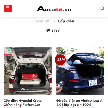
Bỏ
totoagung2
slotgacor4d
sakuratoto
cantiktoto
cantiktoto
gacor4d
amintoto
qua
nội
dung
Trang chủ
/
Cốp điện
LỌC
-13%
Cốp điện Hyundai Creta |
Độ cốp điện xe Vinfast Lux A
Chính hãng Ferfect Car
2.0 | lắp đặt zin 100%