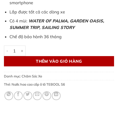
smartphone
Lắp được tất cả các dòng xe
Có 4 mùi:
WATER OF PALMA, GARDEN OASIS,
SUMMER TRIP, SAILING STORY
Chế độ bảo hành 36 tháng
Nước hoa cao cấp TEBOOL S6 | công nghệ Mercedes số lượng
THÊM VÀO GIỎ HÀNG
Danh mục:
Chăm Sóc Xe
Thẻ:
Nước hoa cao cấp ô tô TEBOOL S6