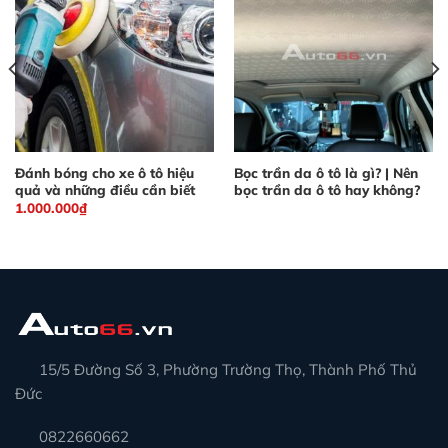
Đánh bóng cho xe ô tô hiệu
Bọc trần da ô tô là gì? | Nên
quả và những điều cần biết
bọc trần da ô tô hay không?
1.000.000
₫
15/5 Đường Số 3, Phường Trường Thọ, Thành Phố Thủ
Đức
0822660662