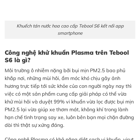
Khuếch tán nước hoa cao cấp Tebool S6 kết nối app
smartphone
Công nghệ khử khuẩn Plasma trên Tebool
S6 là gì?
Môi trường ô nhiễm nặng bởi bụi mịn PM2.5 bao phủ
khắp nơi, những mùi hôi, ẩm móc khó chịu gây ảnh
hương trực tiếp tới sức khỏe của con người ngày nay thì
việc có một sản phẩm cung cấp giải pháp có thể vừa
khử mùi hôi và duyệt 99% vi khuẩn vừa lọc được bụi mịn
PM2.5 lại vừa giúp xe thơm mát, không khí trong lành
hạn chế tình trạng say xe, luôn bên bạn mọi chặn đường
dài thì thật sự xứng đáng.
Công nghệ Plasma có khả năng diệt sạch vi khuẩn, virut,