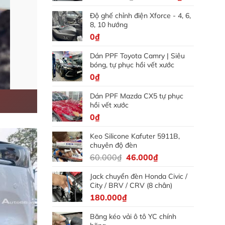
gốc
hiện
Độ ghế chỉnh điện Xforce - 4, 6,
là:
tại
8, 10 hướng
5.000.000₫.
là:
0
₫
4.500.000₫
Dán PPF Toyota Camry | Siêu
bóng, tự phục hồi vết xước
0
₫
Dán PPF Mazda CX5 tự phục
hồi vết xước
0
₫
Keo Silicone Kafuter 5911B,
chuyên độ đèn
Giá
Giá
60.000
₫
46.000
₫
gốc
hiện
Jack chuyển đèn Honda Civic /
là:
tại
City / BRV / CRV (8 chân)
60.000₫.
là:
180.000
₫
46.000₫.
Băng kéo vải ô tô YC chính