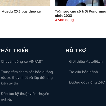
 Mazda CX5 pas theo xe
Trần sao cửa sổ trời Panorama
nhất 2023
4.500.000
₫
PHÁT TRIỂN
HỖ TRỢ
Chuyên dòng xe VINFAST
Giới thiệu Auto66.vn
Trung tâm chăm sóc bảo dưỡng
Tra cứu bảo hành
rửa xe thay nhớt và lắp đặt phụ
Đường dây nóng 24/7
kiện uy tín
Đào tạo kỹ thuật viên chuyên
nghiệp