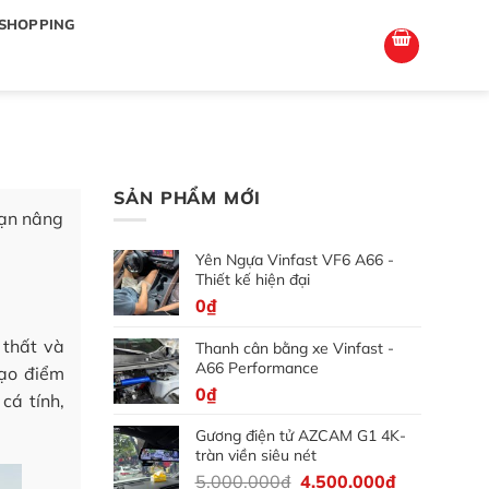
totoagung2
slotgacor4d
sakuratoto
cantiktoto
cantiktoto
gacor4d
amintoto
SHOPPING
SẢN PHẨM MỚI
bạn nâng
Yên Ngựa Vinfast VF6 A66 -
Thiết kế hiện đại
0
₫
 thất và
Thanh cân bằng xe Vinfast -
A66 Performance
tạo điểm
0
₫
cá tính,
Gương điện tử AZCAM G1 4K-
tràn viền siêu nét
Giá
Giá
5.000.000
₫
4.500.000
₫