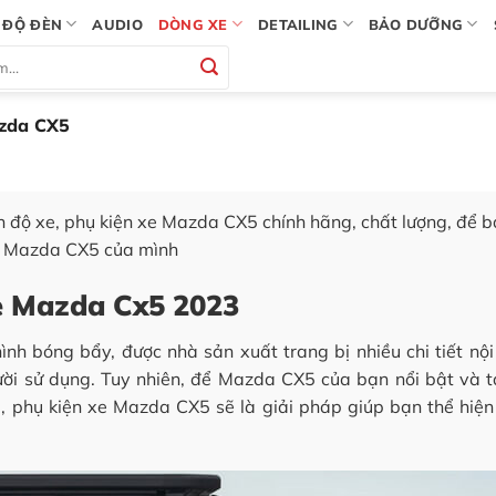
ĐỘ ĐÈN
AUDIO
DÒNG XE
DETAILING
BẢO DƯỠNG
zda CX5
n độ xe, phụ kiện xe Mazda CX5 chính hãng, chất lượng, để 
ng Mazda CX5 của mình
xe Mazda Cx5 2023
nh bóng bẩy, được nhà sản xuất trang bị nhiều chi tiết nội
ời sử dụng. Tuy nhiên, để Mazda CX5 của bạn nổi bật và 
e, phụ kiện xe Mazda CX5 sẽ là giải pháp giúp bạn thể hiện 