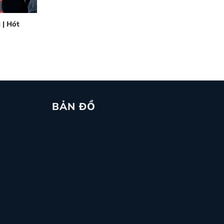
 | Hót
BẢN ĐỒ