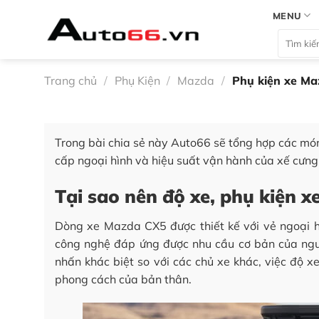
Bỏ
MENU
qua
Tìm
nội
kiếm:
dung
Trang chủ
/
Phụ Kiện
/
Mazda
/
Phụ kiện xe Ma
Trong bài chia sẻ này Auto66 sẽ tổng hợp các mó
cấp ngoại hình và hiệu suất vận hành của xế cư
Tại sao nên độ xe, phụ kiện 
Dòng xe Mazda CX5 được thiết kế với vẻ ngoại hì
công nghệ đáp ứng được nhu cầu cơ bản của ngư
nhấn khác biệt so với các chủ xe khác, việc độ x
phong cách của bản thân.