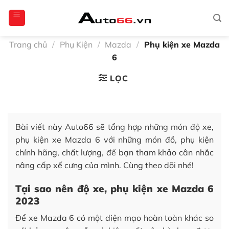
Bỏ
totoagung2
slotgacor4d
sakuratoto
cantiktoto
cantiktoto
gacor4d
amintoto
qua
nội
dung
Trang chủ
/
Phụ Kiện
/
Mazda
/
Phụ kiện xe Mazda
6
LỌC
Bài viết này Auto66 sẽ tổng hợp những món độ xe,
phụ kiện xe Mazda 6 với những món đồ, phụ kiện
chính hãng, chất lượng, để bạn tham khảo cân nhắc
nâng cấp xế cưng của mình. Cùng theo dõi nhé!
Tại sao nên độ xe, phụ kiện xe Mazda 6
2023
Để xe Mazda 6 có một diện mạo hoàn toàn khác so