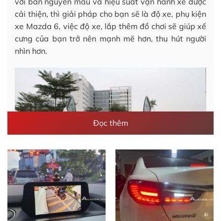
với bản nguyên mẫu và hiệu suất vận hành xe được
cải thiện, thì giải pháp cho bạn sẽ là độ xe, phụ kiện
xe Mazda 6, việc độ xe, lắp thêm đồ chơi sẽ giúp xế
cưng của bạn trở nên mạnh mẽ hơn, thu hút người
nhìn hơn.
Đọc thêm
Độ xe, phụ kiện xe Mazda 6 mang đến ngoại hình xe mới
lạ, độc đáo