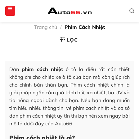
Bỏ
totoagung2
slotgacor4d
sakuratoto
cantiktoto
cantiktoto
gacor4d
amintoto
qua
nội
dung
Trang chủ
/
Phim Cách Nhiệt
LỌC
Dán
phim cách nhiệt
ô tô là điều rất cần thiết
không chỉ cho chiếc xe ô tô của bạn mà còn giúp ích
cho chính bản thân bạn. Phim cách nhiệt chính là
giải pháp ngăn cản quá trình bức xạ nhiệt, tia UV và
tia hồng ngoại dành cho bạn. Nếu bạn đang muốn
tìm hiểu nhiều thông tin về phim cách nhiệt và cơ sở
dán phim cách nhiệt uy tín thì bạn nên xem ngay bài
mô tả dưới đây của Auto66.
Phim cách nhiệt là gì?