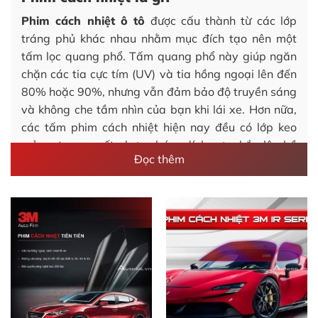
Phim cách nhiệt ô tô
được cấu thành từ các lớp
tráng phủ khác nhau nhằm mục đích tạo nên một
tấm lọc quang phổ. Tấm quang phổ này giúp ngăn
chặn các tia cực tím (UV) và tia hồng ngoại lên đến
80% hoặc 90%, nhưng vẫn đảm bảo độ truyền sáng
và không che tầm nhìn của bạn khi lái xe. Hơn nữa,
các tấm phim cách nhiệt hiện nay đều có lớp keo
mỏng, trong suốt nhưng bám dính cực chắc lên bề
Đọc thêm
mặt cửa kính.
Bạn có thể dán phim cách nhiệt lên các vị trí như
kính lái, kinh hậu, kính sườn trước và sau. Trên thị
trường hiện nay có 4 loại công nghệ tráng phim cách
nhiệt thường được sử dụng phổ biến nhất, bao gồm
Nano Ceramic (Nano men gốm), Sputted Film (Phún
xạ kim loại), Metalized Coating Film (Tráng phủ kim
loại) và Dyed Film (Nhuộm màu).