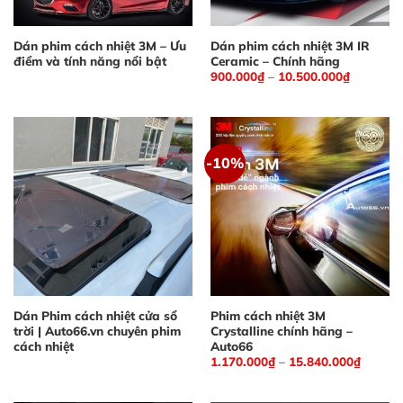
Dán phim cách nhiệt 3M – Ưu
Dán phim cách nhiệt 3M IR
điểm và tính năng nổi bật
Ceramic – Chính hãng
900.000
₫
–
10.500.000
₫
-10%
Phim cách nhiệt ô tô được cấu thành từ các lớp tráng phủ
khác nhau nhằm mục đích tạo nên một tấm lọc quang
Dán Phim cách nhiệt cửa sổ
Phim cách nhiệt 3M
phổ
trời | Auto66.vn chuyên phim
Crystalline chính hãng –
cách nhiệt
Auto66
1.170.000
₫
–
15.840.000
₫
Lợi ích khi dán phim cách nhiệt xe ô tô