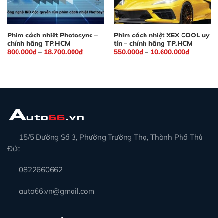
bảo an toàn khi lái, vừa có thể đảm bảo sức khỏe
của chính mình.
Phim cách nhiệt Photosync –
Phim cách nhiệt XEX COOL uy
chính hãng TP.HCM
tín – chính hãng TP.HCM
800.000
₫
–
18.700.000
₫
550.000
₫
–
10.600.000
₫
15/5 Đường Số 3, Phường Trường Thọ, Thành Phố Thủ
Đức
Phim cách nhiệt không cản sáng nhưng vẫn đảm bảo
0822660662
ngăn chặn được sự bức xạ từ các tia UV và tia hồng
ngoại cho bạn
auto66.vn@gmail.com