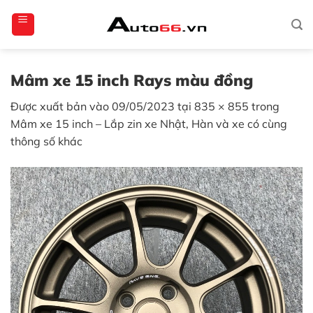
Bỏ
totoagung2
slotgacor4d
sakuratoto
cantiktoto
cantiktoto
gacor4d
amintoto
qua
nội
dung
Mâm xe 15 inch Rays màu đồng
Được xuất bản vào
09/05/2023
tại
835 × 855
trong
Mâm xe 15 inch – Lắp zin xe Nhật, Hàn và xe có cùng
thông số khác