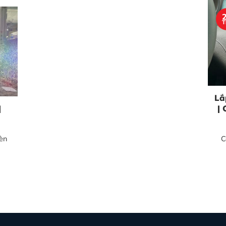
T
Lắ
|
|
đèn
C