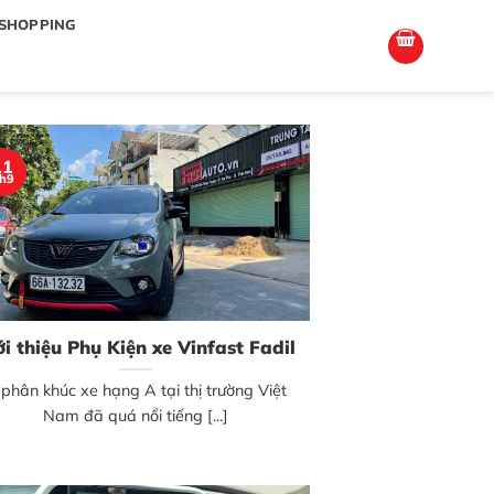
totoagung2
slotgacor4d
sakuratoto
cantiktoto
cantiktoto
gacor4d
amintoto
SHOPPING
11
h9
ới thiệu Phụ Kiện xe Vinfast Fadil
phân khúc xe hạng A tại thị trường Việt
Nam đã quá nổi tiếng [...]