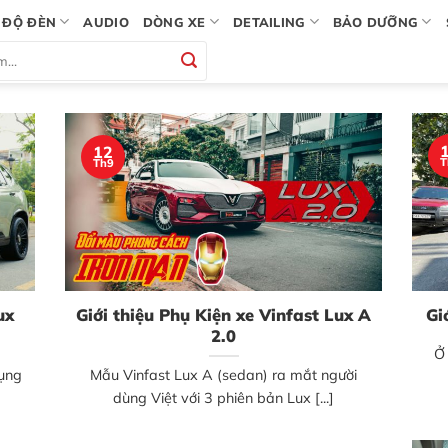
ĐỘ ĐÈN
AUDIO
DÒNG XE
DETAILING
BẢO DƯỠNG
12
T
Th9
ux
Giới thiệu Phụ Kiện xe Vinfast Lux A
Gi
2.0
Ở 
dụng
Mẫu Vinfast Lux A (sedan) ra mắt người
dùng Việt với 3 phiên bản Lux [...]