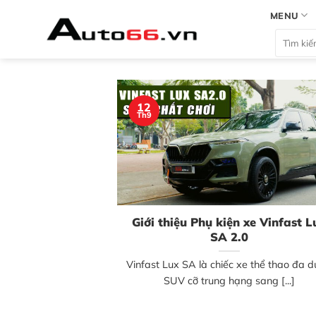
Bỏ
MENU
qua
Tìm
nội
kiếm:
dung
12
Th9
Giới thiệu Phụ kiện xe Vinfast L
SA 2.0
Vinfast Lux SA là chiếc xe thể thao đa 
SUV cỡ trung hạng sang [...]