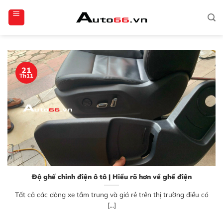
Bỏ
totoagung2
slotgacor4d
sakuratoto
cantiktoto
cantiktoto
gacor4d
amintoto
qua
nội
dung
21
Th11
Độ ghế chỉnh điện ô tô | Hiểu rõ hơn về ghế điện
Tất cả các dòng xe tầm trung và giá rẻ trên thị trường điều có
[...]