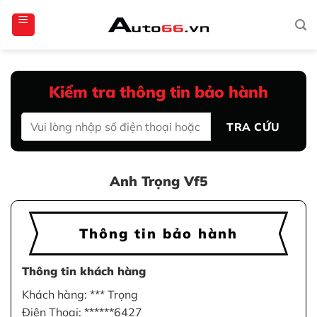
Bỏ
totoagung2
slotgacor4d
sakuratoto
cantiktoto
cantiktoto
gacor4d
amintoto
qua
nội
dung
Kiểm tra thông tin bảo hành
TRA CỨU
Anh Trọng Vf5
Thông tin bảo hành
Thông tin khách hàng
Khách hàng: *** Trọng
Điện Thoại: ******6427