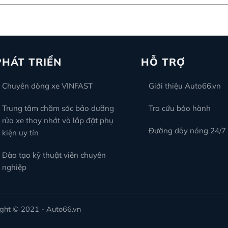
PHÁT TRIỂN
HỖ TRỢ
Chuyên dòng xe VINFAST
Giới thiệu Auto66.vn
Trung tâm chăm sóc bảo dưỡng
Tra cứu bảo hành
rửa xe thay nhớt và lắp đặt phụ
Đường dây nóng 24/7
kiện uy tín
Đào tạo kỹ thuật viên chuyên
nghiệp
ht © 2021 - Auto66.vn