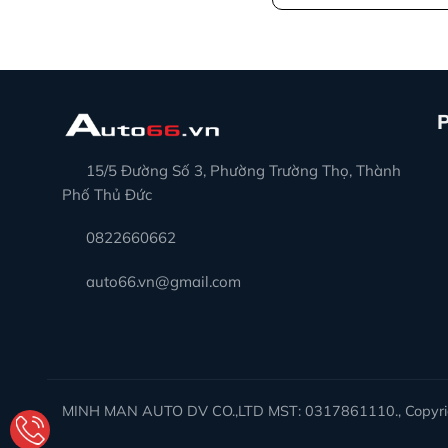
15/5 Đường Số 3, Phường Trường Thọ, Thành
Phố Thủ Đức
0822660662
auto66.vn@gmail.com
MINH MAN AUTO DV CO.,LTD MST: 0317861110., Copyrig