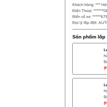
Khách hàng: *** Hả
Điện Thoại: ******
Biển số xe: *****67
Đại lý lắp đặt: AU
Sản phẩm lắp 
L
N
B
(
L
N
B
(