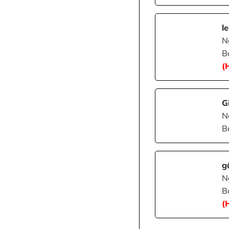
l
N
B
(
G
N
B
g
N
B
(