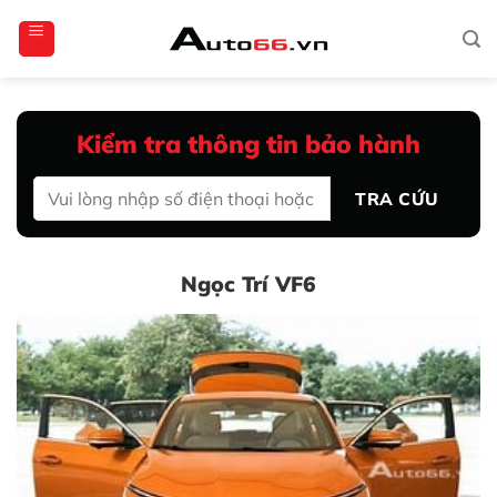
Bỏ
totoagung2
slotgacor4d
sakuratoto
cantiktoto
cantiktoto
gacor4d
amintoto
qua
nội
dung
Kiểm tra thông tin bảo hành
TRA CỨU
Ngọc Trí VF6