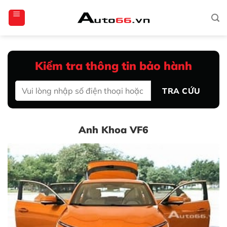
Bỏ
totoagung2
slotgacor4d
sakuratoto
cantiktoto
cantiktoto
gacor4d
amintoto
qua
nội
dung
Kiểm tra thông tin bảo hành
TRA CỨU
Anh Khoa VF6