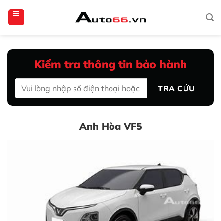
Bỏ
totoagung2
slotgacor4d
sakuratoto
cantiktoto
cantiktoto
gacor4d
amintoto
qua
nội
dung
Kiểm tra thông tin bảo hành
TRA CỨU
Anh Hòa VF5