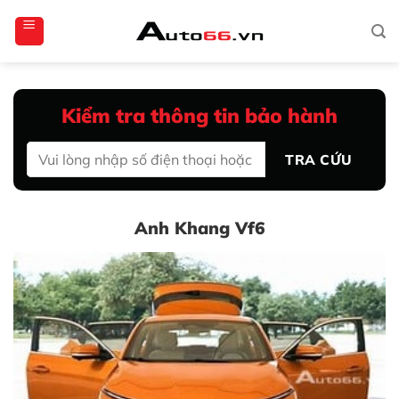
Bỏ
totoagung2
slotgacor4d
sakuratoto
cantiktoto
cantiktoto
gacor4d
amintoto
qua
nội
dung
Kiểm tra thông tin bảo hành
TRA CỨU
Anh Khang Vf6