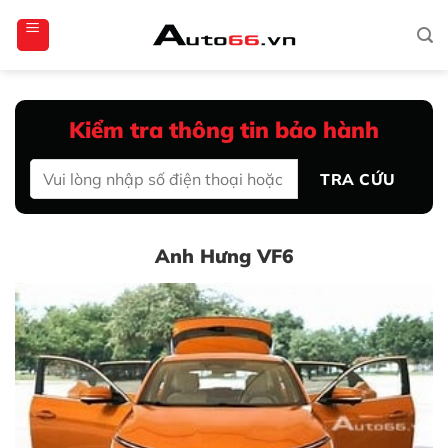
Bỏ
totoagung2
slotgacor4d
sakuratoto
cantiktoto
cantiktoto
gacor4d
amintoto
qua
nội
dung
Kiểm tra thông tin bảo hành
TRA CỨU
Anh Hưng VF6