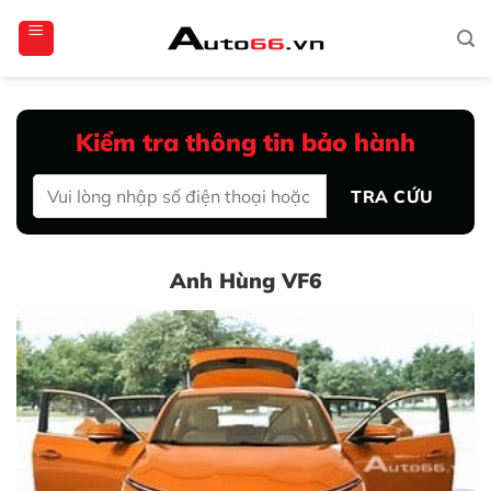
Bỏ
totoagung2
slotgacor4d
sakuratoto
cantiktoto
cantiktoto
gacor4d
amintoto
qua
nội
dung
Kiểm tra thông tin bảo hành
TRA CỨU
Anh Hùng VF6