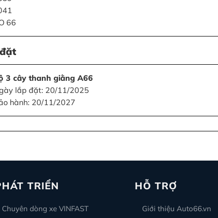
*041
TO 66
đặt
ộ 3 cây thanh giằng A66
gày lắp đặt: 20/11/2025
ảo hành: 20/11/2027
PHÁT TRIỂN
HỖ TRỢ
Chuyên dòng xe VINFAST
Giới thiệu Auto66.vn