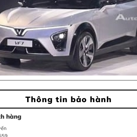
Thông tin bảo hành
ch hàng
yến
6559