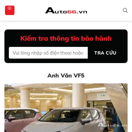
Bỏ
totoagung2
slotgacor4d
sakuratoto
cantiktoto
cantiktoto
gacor4d
amintoto
qua
nội
dung
Kiểm tra thông tin bảo hành
TRA CỨU
Anh Văn VF5