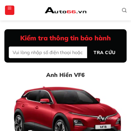
Bỏ
totoagung2
slotgacor4d
sakuratoto
cantiktoto
cantiktoto
gacor4d
amintoto
qua
nội
dung
Kiểm tra thông tin bảo hành
TRA CỨU
Anh Hiền VF6