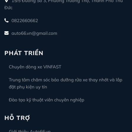
15/5 Đường Số 3, Phường Trường Thọ, Thành Phố Thủ
Đức
0822660662
auto66.vn@gmail.com
PHÁT TRIỂN
Chuyên dòng xe VINFAST
Trung tâm chăm sóc bảo dưỡng rửa xe thay nhớt và lắp
đặt phụ kiện uy tín
Đào tạo kỹ thuật viên chuyên nghiệp
HỖ TRỢ
Giới thiệu Auto66.vn