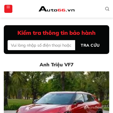
Bỏ
totoagung2
slotgacor4d
sakuratoto
cantiktoto
cantiktoto
gacor4d
amintoto
qua
nội
dung
Kiểm tra thông tin bảo hành
TRA CỨU
Anh Triệu VF7