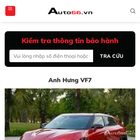
Bỏ
totoagung2
slotgacor4d
sakuratoto
cantiktoto
cantiktoto
gacor4d
amintoto
qua
nội
dung
Kiểm tra thông tin bảo hành
TRA CỨU
Anh Hưng VF7