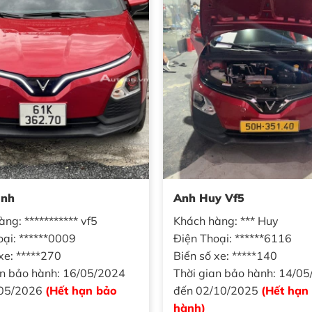
ịnh
Anh Huy Vf5
ng: *********** vf5
Khách hàng: *** Huy
oại: ******0009
Điện Thoại: ******6116
xe: *****270
Biển số xe: *****140
an bảo hành: 16/05/2024
Thời gian bảo hành: 14/0
/05/2026
(Hết hạn bảo
đến 02/10/2025
(Hết hạn
hành)