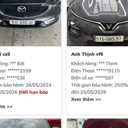
i cx5
Anh Thịnh vf6
àng: *** Đời
Khách hàng: *** Thịnh
oại: ******2159
Điện Thoại: ******9115
xe: *****036
Biển số xe: *****597
an bảo hành: 26/05/2024
Thời gian bảo hành: 25/0
/05/2026
(Hết hạn bảo
đến 25/05/2029
Xem thêm >>
êm >>