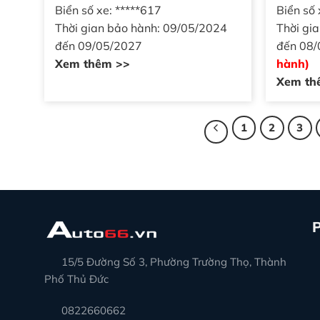
Biển số xe: *****617
Biển số 
Thời gian bảo hành: 09/05/2024
Thời gi
đến 09/05/2027
đến 08
Xem thêm >>
hành)
Xem th
1
2
3
15/5 Đường Số 3, Phường Trường Thọ, Thành
Phố Thủ Đức
0822660662