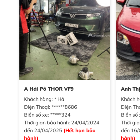
A Hải Pô THOR VF9
Anh Th
Khách hàng: * Hải
Khách hà
Điện Thoại: ******8686
Điện Th
Biển số xe: *****324
Biển số 
Thời gian bảo hành: 24/04/2024
Thời gi
đến 24/04/2025
(Hết hạn bảo
đến 16
hành)
hành)