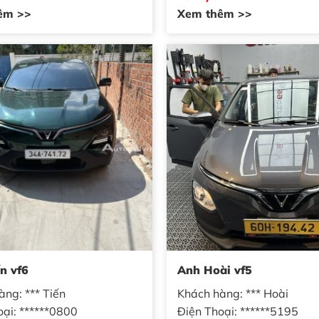
êm >>
Xem thêm >>
n vf6
Anh Hoài vf5
àng: *** Tiến
Khách hàng: *** Hoài
oại: ******0800
Điện Thoại: ******5195