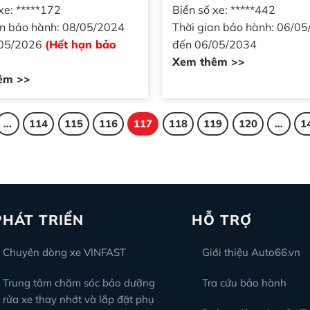
xe: *****172
Biển số xe: *****442
an bảo hành: 08/05/2024
Thời gian bảo hành: 06/0
/05/2026
(Hết hạn bảo
đến 06/05/2034
Xem thêm >>
êm >>
…
114
115
116
117
118
119
120
…
1
PHÁT TRIỂN
HỖ TRỢ
Chuyên dòng xe VINFAST
Giới thiệu Auto66.vn
Trung tâm chăm sóc bảo dưỡng
Tra cứu bảo hành
rửa xe thay nhớt và lắp đặt phụ