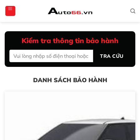
Bỏ
totoagung2
slotgacor4d
sakuratoto
cantiktoto
cantiktoto
gacor4d
amintoto
qua
nội
dung
Kiểm tra thông tin bảo hành
TRA CỨU
DANH SÁCH BẢO HÀNH