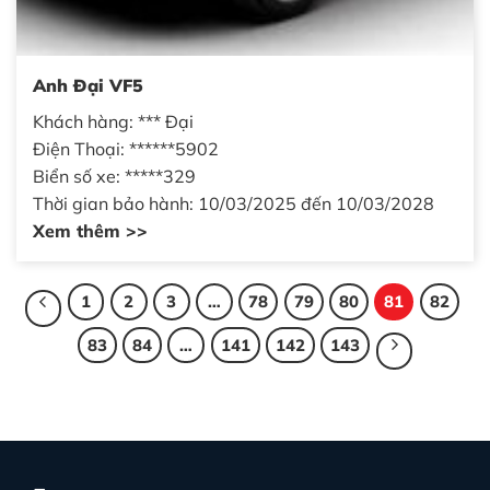
Anh Đại VF5
Khách hàng: *** Đại
Điện Thoại: ******5902
Biển số xe: *****329
Thời gian bảo hành: 10/03/2025 đến 10/03/2028
Xem thêm >>
1
2
3
…
78
79
80
81
82
83
84
…
141
142
143