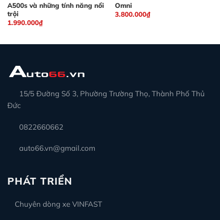
A500s và những tính năng nổi
Omni
trội
3.800.000
₫
1.990.000
₫
15/5 Đường Số 3, Phường Trường Thọ, Thành Phố Thủ
Đức
0822660662
auto66.vn@gmail.com
PHÁT TRIỂN
Chuyên dòng xe VINFAST