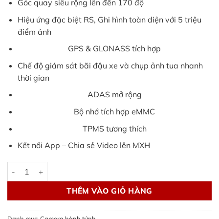
Góc quay siêu rộng lên đến 170 độ
Hiệu ứng đặc biệt RS, Ghi hình toàn diện với 5 triệu
điểm ảnh
GPS & GLONASS tích hợp
Chế độ giám sát bãi đậu xe và chụp ảnh tua nhanh
thời gian
ADAS mở rộng
Bộ nhớ tích hợp eMMC
TPMS tương thích
Kết nối App – Chia sẻ Video lên MXH
Camera hành trình 70mai M500 và lưu ý về thông số kỹ thuật
THÊM VÀO GIỎ HÀNG
Danh mục:
Camera hành trình