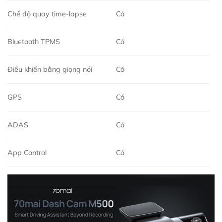
Chế độ quay time-lapse
Có
Bluetooth TPMS
Có
Điều khiển bằng giọng nói
Có
GPS
Có
ADAS
Có
App Control
Có