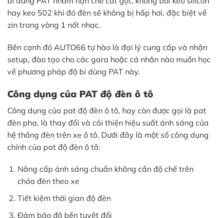
bi dùng PAT nhằm hạn chế cắt gọt, không bôi keo silicon
hay keo 502 khi đó đèn sẽ không bị hấp hơi, đặc biệt về
zin trong vòng 1 nốt nhạc.
Bên cạnh đó AUTO66 tự hào là đại lý cung cấp và nhận
setup, đào tạo cho các gara hoặc cá nhân nào muốn học
về phương pháp độ bi dùng PAT này.
Công dụng của PAT độ đèn ô tô
Công dụng của pat độ đèn ô tô, hay còn được gọi là pat
đèn pha, là thay đổi và cải thiện hiệu suất ánh sáng của
hệ thống đèn trên xe ô tô. Dưới đây là một số công dụng
chính của pat độ đèn ô tô:
Nâng cấp ánh sáng chuẩn không cần độ chế trên
chóa đèn theo xe
Tiết kiệm thời gian độ đèn
Đảm bảo độ bền tuyệt đối