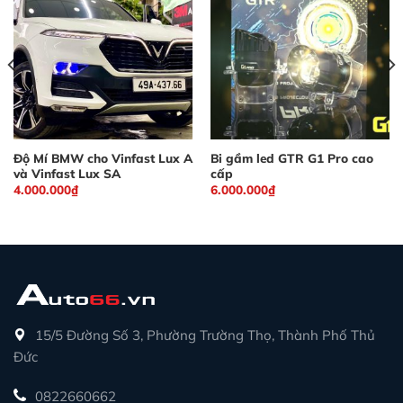
Độ Mí BMW cho Vinfast Lux A
Bi gầm led GTR G1 Pro cao
và Vinfast Lux SA
cấp
4.000.000
₫
6.000.000
₫
0₫.
15/5 Đường Số 3, Phường Trường Thọ, Thành Phố Thủ
Đức
0822660662