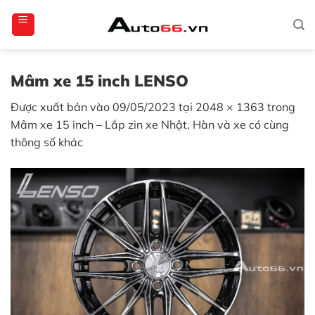
Bỏ
totoagung2
slotgacor4d
sakuratoto
cantiktoto
cantiktoto
gacor4d
amintoto
qua
nội
dung
Mâm xe 15 inch LENSO
Được xuất bản vào
09/05/2023
tại
2048 × 1363
trong
Mâm xe 15 inch – Lắp zin xe Nhật, Hàn và xe có cùng
thông số khác