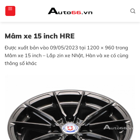
Bỏ
totoagung2
slotgacor4d
sakuratoto
cantiktoto
cantiktoto
gacor4d
amintoto
qua
nội
dung
Mâm xe 15 inch HRE
Được xuất bản vào
09/05/2023
tại
1200 × 960
trong
Mâm xe 15 inch – Lắp zin xe Nhật, Hàn và xe có cùng
thông số khác