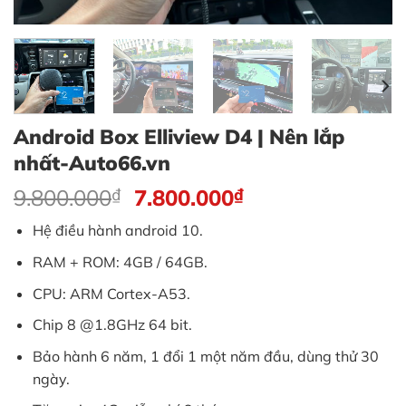
Android Box Elliview D4 | Nên lắp
nhất-Auto66.vn
Giá
Giá
9.800.000
₫
7.800.000
₫
gốc
hiện
Hệ điều hành android 10.
là:
tại
9.800.000₫.
là:
RAM + ROM: 4GB / 64GB.
7.800.000₫.
CPU: ARM Cortex-A53.
Chip 8 @1.8GHz 64 bit.
Bảo hành 6 năm, 1 đổi 1 một năm đầu, dùng thử 30
ngày.