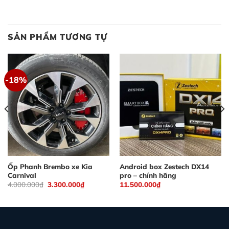
SẢN PHẨM TƯƠNG TỰ
-18%
Ốp Phanh Brembo xe Kia
Android box Zestech DX14
Carnival
pro – chính hãng
Giá
Giá
4.000.000
₫
3.300.000
₫
11.500.000
₫
gốc
hiện
là:
tại
4.000.000₫.
là:
3.300.000₫.