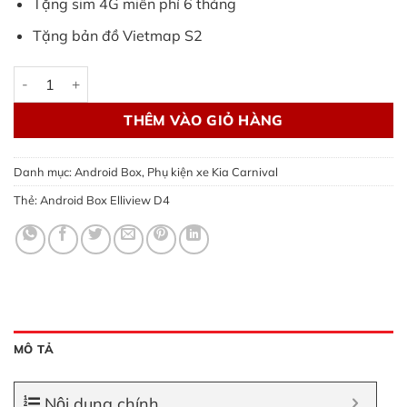
Tặng sim 4G miễn phí 6 tháng
Tặng bản đồ Vietmap S2
Android Box Elliview D4 | Nên lắp nhất-Auto66.vn số lượng
THÊM VÀO GIỎ HÀNG
Danh mục:
Android Box
,
Phụ kiện xe Kia Carnival
Thẻ:
Android Box Elliview D4
MÔ TẢ
Nội dung chính