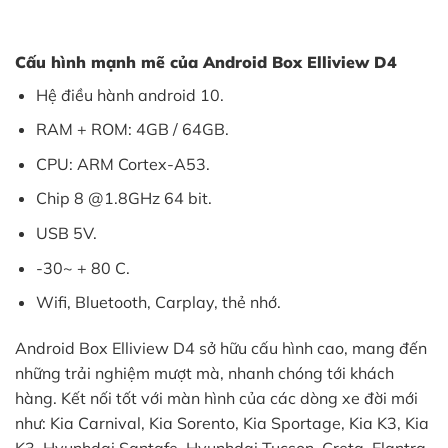
Cấu hình mạnh mẽ của
Android Box Elliview D4
Hệ điều hành android 10.
RAM + ROM: 4GB / 64GB.
CPU: ARM Cortex-A53.
Chip 8 @1.8GHz 64 bit.
USB 5V.
-30~ + 80 C.
Wifi, Bluetooth, Carplay, thẻ nhớ.
Android Box Elliview D4 sở hữu cấu hình cao, mang đến
những trải nghiệm mượt mà, nhanh chóng tới khách
hàng. Kết nối tốt với màn hình của các dòng xe đời mới
như: Kia Carnival, Kia Sorento, Kia Sportage, Kia K3, Kia
K3, Hyunhdai Santafe, Hyunhdai Tucson, Creta, Elantra,