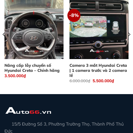
-8%
Nâng cấp lẫy chuyển số
Camera 3 mắt Hyundai Creta
Hyundai Creta – Chính hãng
| 1 camera trước và 2 camera
lề
3.500.000
₫
Giá
Giá
6.000.000
₫
5.500.000
₫
gốc
hiện
là:
tại
6.000.000₫.
là:
5.500.000
15/5 Đường Số 3, Phường Trường Thọ, Thành Phố Thủ
Đức