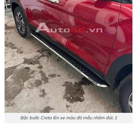
Bậc bước Creta lên xe màu đỏ mẫu nhôm đúc 1