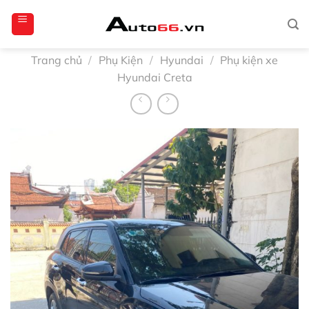
Bỏ
totoagung2
slotgacor4d
sakuratoto
cantiktoto
cantiktoto
gacor4d
amintoto
qua
nội
dung
Trang chủ
/
Phụ Kiện
/
Hyundai
/
Phụ kiện xe
Hyundai Creta