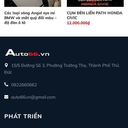
Các loại vòng Angel eye mí
CỤM ĐÈN LIỀN PATH HONDA
BMW và mắt quỷ đổi màu –
CIVIC
độ đèn ô tô
12.000.000
₫
15/5 Đường Số 3, Phường Trường Thọ, Thành Phố Thủ
Đức
0822660662
auto66.vn@gmail.com
PHÁT TRIỂN