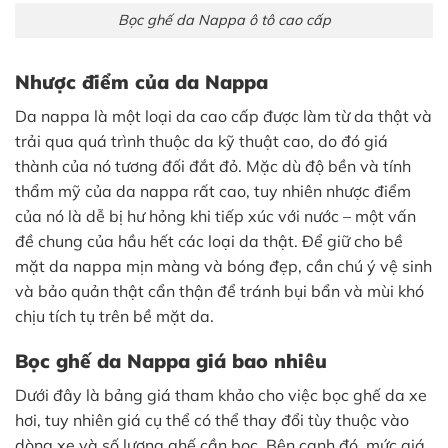
Bọc ghế da Nappa ô tô cao cấp
Nhược điểm của da Nappa
Da nappa là một loại da cao cấp được làm từ da thật và
trải qua quá trình thuộc da kỹ thuật cao, do đó giá
thành của nó tương đối đắt đỏ. Mặc dù độ bền và tính
thẩm mỹ của da nappa rất cao, tuy nhiên nhược điểm
của nó là dễ bị hư hỏng khi tiếp xúc với nước – một vấn
đề chung của hầu hết các loại da thật. Để giữ cho bề
mặt da nappa mịn màng và bóng đẹp, cần chú ý vệ sinh
và bảo quản thật cẩn thận để tránh bụi bẩn và mùi khó
chịu tích tụ trên bề mặt da.
Bọc ghế da Nappa giá bao nhiêu
Dưới đây là bảng giá tham khảo cho việc bọc ghế da xe
hơi, tuy nhiên giá cụ thể có thể thay đổi tùy thuộc vào
dòng xe và số lượng ghế cần bọc. Bên cạnh đó, mức giá