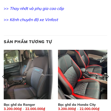
>>
Thay nhớt và phụ gia cao cấp
>>
Kênh chuyên độ xe Vinfast
SẢN PHẨM TƯƠNG TỰ
Bọc ghế da Ranger
Bọc ghế da Honda City
3.200.000
₫
–
22.000.000
₫
3.200.000
₫
–
22.000.000
₫