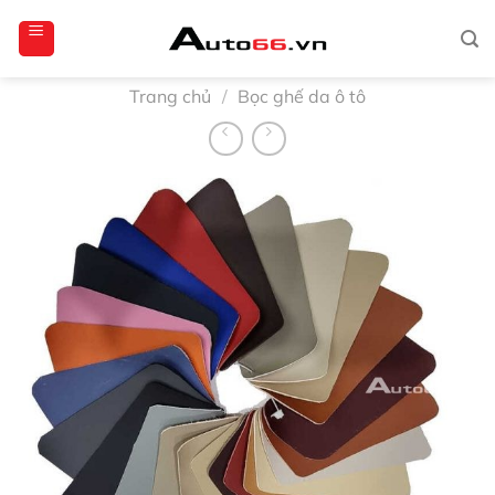
Bỏ
qua
nội
dung
Trang chủ
/
Bọc ghế da ô tô