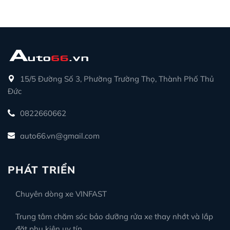
15/5 Đường Số 3, Phường Trường Thọ, Thành Phố Thủ
Đức
0822660662
auto66.vn@gmail.com
PHÁT TRIỂN
Chuyên dòng xe VINFAST
Trung tâm chăm sóc bảo dưỡng rửa xe thay nhớt và lắp
đặt phụ kiện uy tín