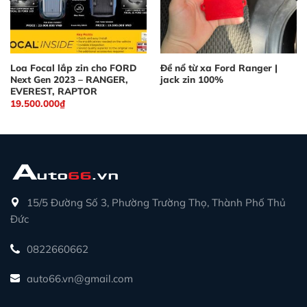
Loa Focal lắp zin cho FORD
Đề nổ từ xa Ford Ranger |
Next Gen 2023 – RANGER,
jack zin 100%
EVEREST, RAPTOR
19.500.000
₫
15/5 Đường Số 3, Phường Trường Thọ, Thành Phố Thủ
Đức
0822660662
auto66.vn@gmail.com