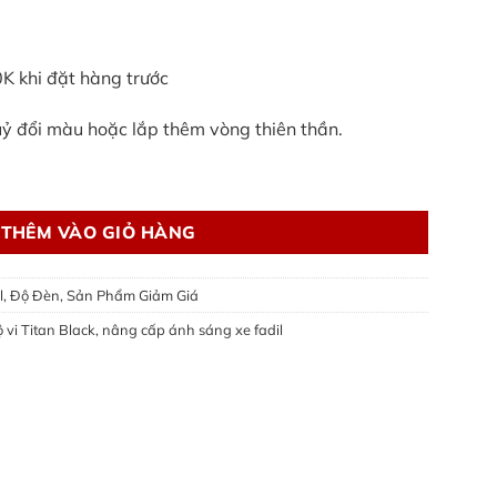
0K khi đặt hàng trước
uỷ đổi màu hoặc lắp thêm vòng thiên thần.
ed Titan Black số lượng
THÊM VÀO GIỎ HÀNG
l
,
Độ Đèn
,
Sản Phẩm Giảm Giá
ộ vi Titan Black
,
nâng cấp ánh sáng xe fadil