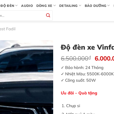
ĐỘ ĐÈN
AUDIO
DÒNG XE
DETAILING
BẢO DƯỠNG
ast Fadil
Độ đèn xe Vinfa
Giá
6.500.000
₫
6.000.
gốc
✓ Bảo hành: 24 Tháng
là:
✓ Nhiệt Màu: 5500K-6000K
6.500.
✓ Công suất: 50W
Ưu đãi – Quà tặng
Chụp si