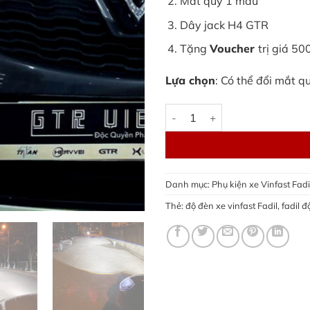
Mắt quỷ 1 màu
Dây jack H4 GTR
Tặng
Voucher
trị giá 50
Lựa chọn
: Có thể đổi mắt q
Độ đèn xe Vinfast Fadil | bi l
Danh mục:
Phụ kiện xe Vinfast Fadi
Thẻ:
độ đèn xe vinfast Fadil
,
fadil đ