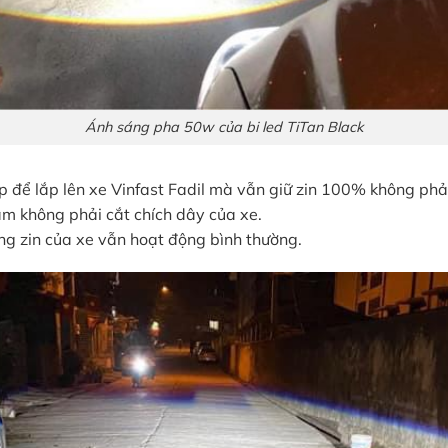
Ánh sáng pha 50w của bi led TiTan Black
p để lắp lên xe Vinfast Fadil mà vẫn giữ zin 100% không phải
m không phải cắt chích dây của xe.
ng zin của xe vẫn hoạt động bình thường.