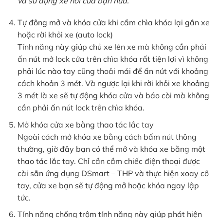
và sử dụng xe hơi của bạn nữa.
Tự đông mở và khóa cửa khi cầm chìa khóa lại gần xe
hoặc rời khỏi xe (auto lock)
Tính năng này giúp chủ xe lên xe mà không cần phải
ấn nút mở lock cửa trên chìa khóa rất tiện lợi vì không
phải lúc nào tay cũng thoải mái để ấn nút với khoảng
cách khoản 3 mét. Và ngược lại khi rời khỏi xe khoảng
3 mét là xe sẽ tự động khóa cửa và báo còi mà không
cần phải ấn nút lock trên chìa khóa.
Mở khóa cửa xe bằng thao tác lắc tay
Ngoài cách mở khóa xe bằng cách bấm nút thông
thường, giờ đây bạn có thể mở và khóa xe bằng một
thao tác lắc tay. Chỉ cần cầm chiếc điện thoại được
cài sẵn ứng dụng DSmart – THP và thực hiện xoay cổ
tay, cửa xe bạn sẽ tự động mở hoặc khóa ngay lập
tức.
Tính năng chống trộm tính năng này giúp phát hiện