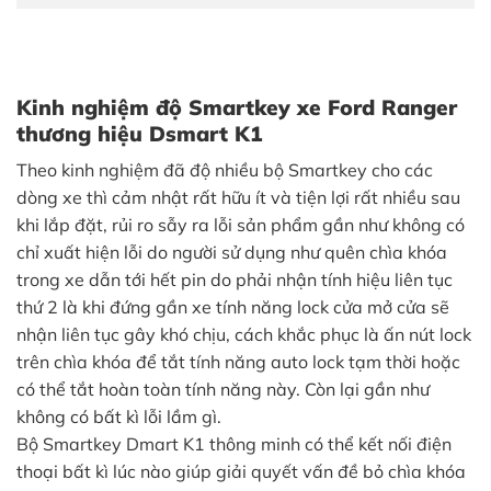
Kinh nghiệm độ Smartkey xe Ford Ranger
thương hiệu Dsmart K1
Theo kinh nghiệm đã độ nhiều bộ Smartkey cho các
dòng xe thì cảm nhật rất hữu ít và tiện lợi rất nhiều sau
khi lắp đặt, rủi ro sẫy ra lỗi sản phẩm gần như không có
chỉ xuất hiện lỗi do người sử dụng như quên chìa khóa
trong xe dẫn tới hết pin do phải nhận tính hiệu liên tục
thứ 2 là khi đứng gần xe tính năng lock cửa mở cửa sẽ
nhận liên tục gây khó chịu, cách khắc phục là ấn nút lock
trên chìa khóa để tắt tính năng auto lock tạm thời hoặc
có thể tắt hoàn toàn tính năng này. Còn lại gần như
không có bất kì lỗi lầm gì.
Bộ Smartkey Dmart K1 thông minh có thể kết nối điện
thoại bất kì lúc nào giúp giải quyết vấn đề bỏ chìa khóa