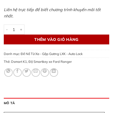
Liên hệ trực tiếp để biết chương trình khuyến mãi tốt
nhất.
Độ Smartkey xe Ford Ranger | Dsmart K1 và các dòng xe số l
THÊM VÀO GIỎ HÀNG
Danh mục:
Đề Nổ Từ Xa - Gập Gương LXK - Auto Lock
Thẻ:
Dsmart K1
,
Độ Smartkey xe Ford Ranger
MÔ TẢ