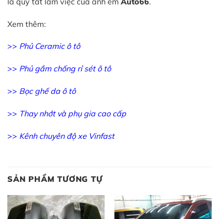
là quy tắt làm việc của anh em
Auto66
.
Xem thêm:
>>
Phủ Ceramic ô tô
>>
Phủ gầm chống rỉ sét ô tô
>>
Bọc ghế da ô tô
>>
Thay nhớt và phụ gia cao cấp
>>
Kênh chuyên độ xe Vinfast
SẢN PHẨM TƯƠNG TỰ