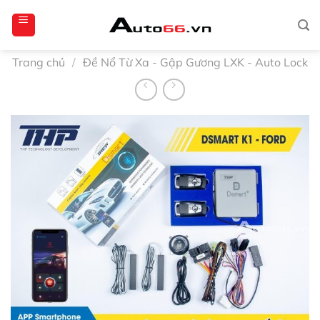
Bỏ
totoagung2
slotgacor4d
sakuratoto
cantiktoto
cantiktoto
gacor4d
amintoto
qua
nội
dung
Trang chủ
/
Đề Nổ Từ Xa - Gập Gương LXK - Auto Lock