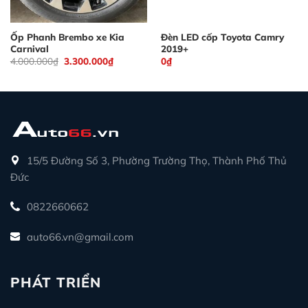
Ốp Phanh Brembo xe Kia
Đèn LED cốp Toyota Camry
Carnival
2019+
Giá
Giá
4.000.000
₫
3.300.000
₫
0
₫
gốc
hiện
là:
tại
4.000.000₫.
là:
3.300.000₫.
15/5 Đường Số 3, Phường Trường Thọ, Thành Phố Thủ
Đức
0822660662
auto66.vn@gmail.com
PHÁT TRIỂN