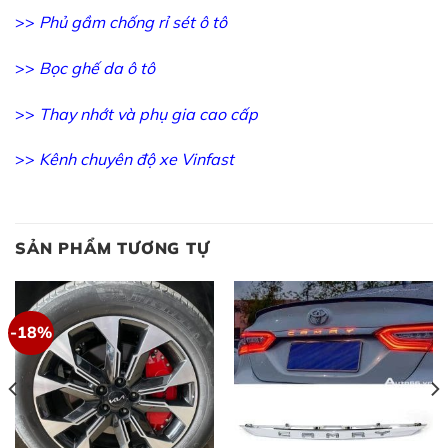
>>
Phủ gầm chống rỉ sét ô tô
>>
Bọc ghế da ô tô
>>
Thay nhớt và phụ gia cao cấp
>>
Kênh chuyên độ xe Vinfast
SẢN PHẨM TƯƠNG TỰ
-18%