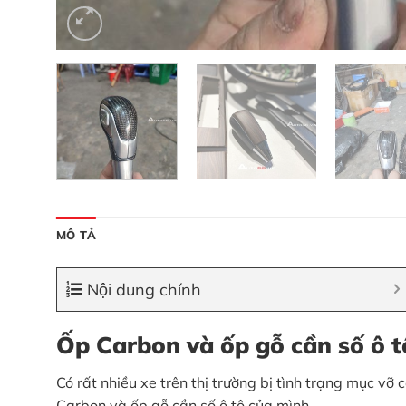
MÔ TẢ
Nội dung chính
Ốp Carbon và ốp gỗ cần số ô tô
Có rất nhiều xe trên thị trường bị tình trạng mục v
Carbon và ốp gỗ cần số ô tô của mình.