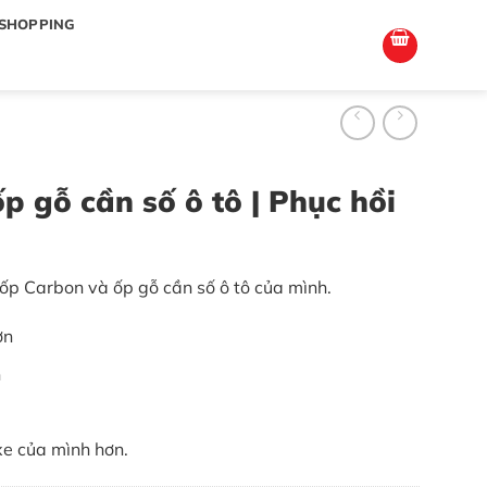
totoagung2
slotgacor4d
sakuratoto
cantiktoto
cantiktoto
gacor4d
amintoto
SHOPPING
p gỗ cần số ô tô | Phục hồi
ốp Carbon và ốp gỗ cần số ô tô của mình.
ơn
n
xe của mình hơn.