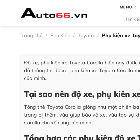
Bỏ
MENU
qua
Tìm
nội
kiếm:
dung
Trang chủ
/
Phụ Kiện
/
Toyota
/
Phụ kiện xe Toy
Độ xe, phụ kiện xe Toyota Corolla hiện nay được 
đủ thông tin độ xe, phụ kiện xe Toyota Corolla
của mình.
Tại sao nên độ xe, phụ kiên x
Tổng thể Toyota Corolla giống như một phiên bả
trang bị thêm, vừa giúp bảo vệ xe, vừa tạo sự kh
Corolla cho xế cưng của mình.
Tổng hợp các phụ kiện độ xe 