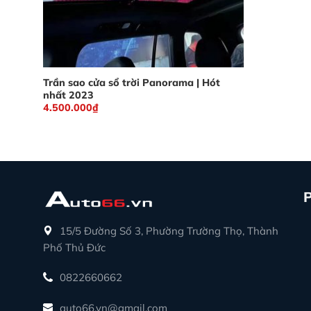
Trần sao cửa sổ trời Panorama | Hót
nhất 2023
4.500.000
₫
15/5 Đường Số 3, Phường Trường Thọ, Thành
Phố Thủ Đức
Bộ body k
0822660662
Lắp cảm biến áp suất lốp xe hơi Toyo
auto66.vn@gmail.com