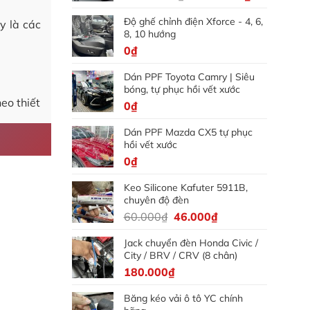
gốc
hiện
Độ ghế chỉnh điện Xforce - 4, 6,
là:
tại
y là các
8, 10 hướng
5.000.000₫.
là:
0
₫
4.500.000₫
Dán PPF Toyota Camry | Siêu
bóng, tự phục hồi vết xước
eo thiết
0
₫
Dán PPF Mazda CX5 tự phục
hồi vết xước
0
₫
Keo Silicone Kafuter 5911B,
chuyên độ đèn
Giá
Giá
60.000
₫
46.000
₫
gốc
hiện
Jack chuyển đèn Honda Civic /
là:
tại
City / BRV / CRV (8 chân)
60.000₫.
là:
180.000
₫
46.000₫.
Băng kéo vải ô tô YC chính