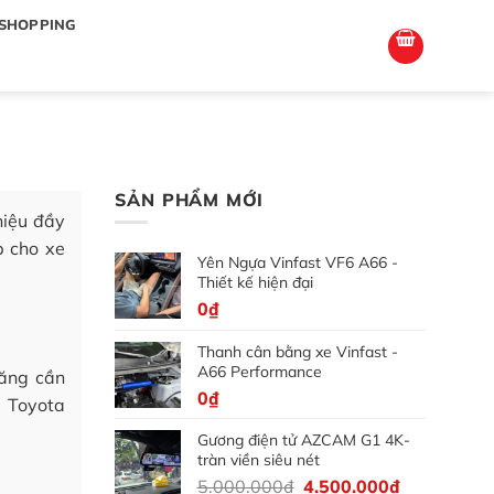
totoagung2
slotgacor4d
sakuratoto
cantiktoto
cantiktoto
gacor4d
amintoto
SHOPPING
SẢN PHẨM MỚI
hiệu đầy
p cho xe
Yên Ngựa Vinfast VF6 A66 -
Thiết kế hiện đại
0
₫
Thanh cân bằng xe Vinfast -
A66 Performance
năng cần
0
₫
e Toyota
Gương điện tử AZCAM G1 4K-
tràn viền siêu nét
Giá
Giá
5.000.000
₫
4.500.000
₫