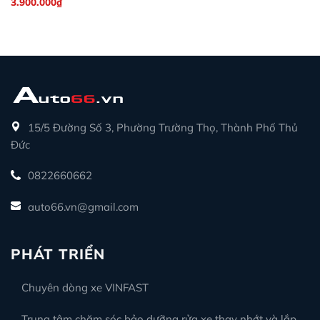
3.900.000
₫
15/5 Đường Số 3, Phường Trường Thọ, Thành Phố Thủ
Đức
0822660662
auto66.vn@gmail.com
PHÁT TRIỂN
Chuyên dòng xe VINFAST
Trung tâm chăm sóc bảo dưỡng rửa xe thay nhớt và lắp