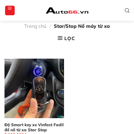
Bỏ
totoagung2
slotgacor4d
sakuratoto
cantiktoto
cantiktoto
gacor4d
amintoto
qua
nội
dung
Trang chủ
/
Star/Stop Nổ máy từ xa
LỌC
Độ Smart key xe Vinfast Fadil
đề nổ từ xa Star Stop