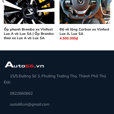
Ốp phanh Brembo xe Vinfast
Độ vô lăng Carbon xe Vinfast
Lux A và Lux SA | Ốp Brembo
Lux A, Lux SA
theo xe Lux A và Lux SA
4.500.000
₫
15/5 Đường Số 3, Phường Trường Thọ, Thành Phố Thủ
Đức
0822660662
auto66.vn@gmail.com