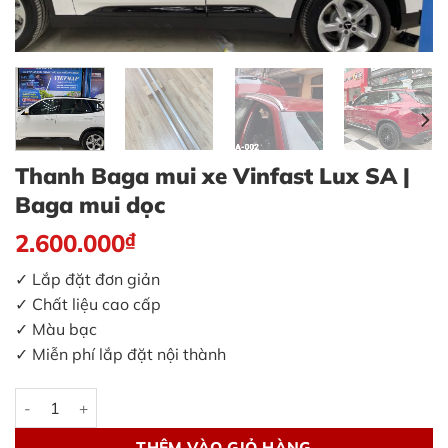
Thanh Baga mui xe Vinfast Lux SA |
Baga mui dọc
2.600.000
₫
✓ Lắp đặt đơn giản
✓ Chất liệu cao cấp
✓ Màu bạc
✓ Miễn phí lắp đặt nội thành
Thanh Baga mui xe Vinfast Lux SA | Baga mui dọc số lượng
THÊM VÀO GIỎ HÀNG