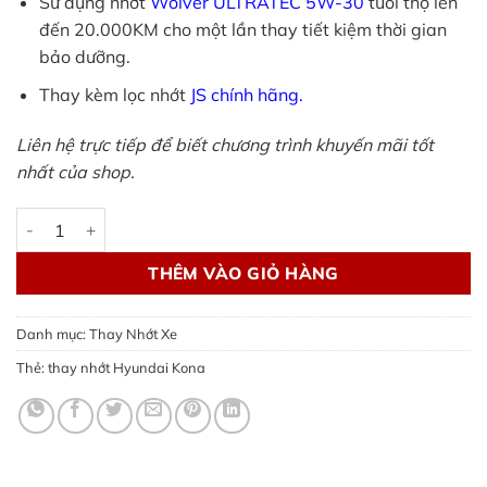
Sử dụng nhớt
Wolver ULTRATEC 5W-30
tuổi thọ lên
đến 20.000KM cho một lần thay tiết kiệm thời gian
bảo dưỡng.
Thay kèm lọc nhớt
JS chính hãng.
Liên hệ trực tiếp để biết chương trình khuyến mãi tốt
nhất của shop.
Thay nhớt Hyundai Kona - Wolver chuẩn thông số số lượng
THÊM VÀO GIỎ HÀNG
Danh mục:
Thay Nhớt Xe
Thẻ:
thay nhớt Hyundai Kona