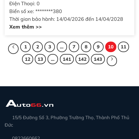
Điện Thoại: 0
Biển số xe: ********380
Thời gian bảo hành: 14/04/2026 đến 14/04/2028
Xem thêm >>
1
2
3
…
7
8
9
10
11
12
13
…
141
142
143
15/5 Đường Số 3, Phường Trường Thọ, Thành Phố Thủ
Đức
0822660662