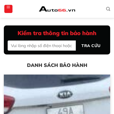
Bỏ
totoagung2
slotgacor4d
sakuratoto
cantiktoto
cantiktoto
gacor4d
amintoto
qua
nội
dung
Kiểm tra thông tin bảo hành
TRA CỨU
DANH SÁCH BẢO HÀNH