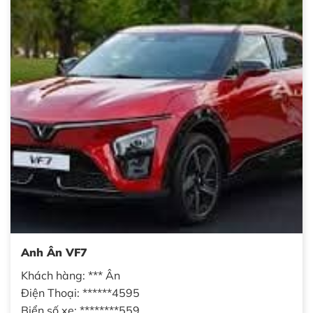
Anh Ân VF7
Khách hàng: *** Ân
Điện Thoại: ******4595
Biển số xe: ********559