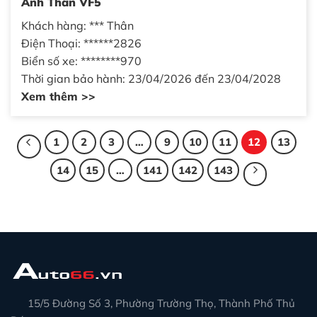
Anh Thân VF5
Khách hàng: *** Thân
Điện Thoại: ******2826
Biển số xe: ********970
Thời gian bảo hành: 23/04/2026 đến 23/04/2028
Xem thêm >>
1
2
3
…
9
10
11
12
13
14
15
…
141
142
143
15/5 Đường Số 3, Phường Trường Thọ, Thành Phố Thủ