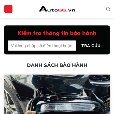
Bỏ
totoagung2
slotgacor4d
sakuratoto
cantiktoto
cantiktoto
gacor4d
amintoto
qua
nội
dung
Kiểm tra thông tin bảo hành
TRA CỨU
DANH SÁCH BẢO HÀNH