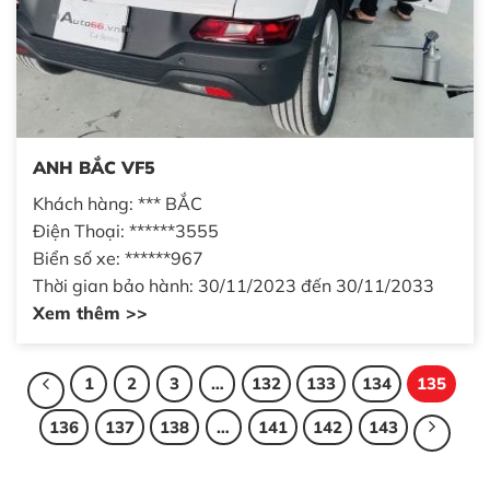
ANH BẮC VF5
Khách hàng: *** BẮC
Điện Thoại: ******3555
Biển số xe: ******967
Thời gian bảo hành: 30/11/2023 đến 30/11/2033
Xem thêm >>
1
2
3
…
132
133
134
135
136
137
138
…
141
142
143