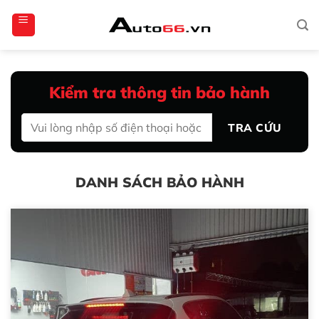
Bỏ
totoagung2
slotgacor4d
sakuratoto
cantiktoto
cantiktoto
gacor4d
amintoto
qua
nội
dung
Kiểm tra thông tin bảo hành
TRA CỨU
DANH SÁCH BẢO HÀNH