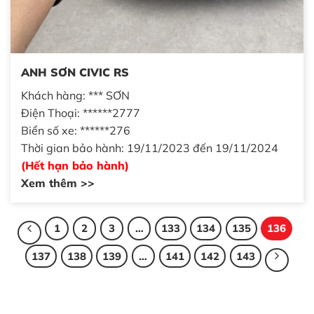
ANH SƠN CIVIC RS
Khách hàng: *** SƠN
Điện Thoại: ******2777
Biển số xe: ******276
Thời gian bảo hành: 19/11/2023 đến 19/11/2024
(Hết hạn bảo hành)
Xem thêm >>
1
2
3
…
133
134
135
136
137
138
139
…
141
142
143