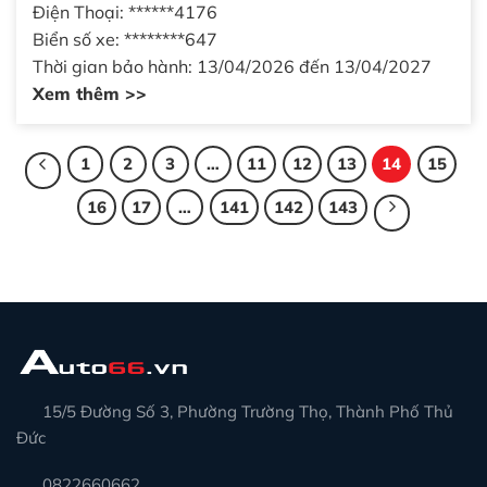
Điện Thoại: ******4176
Biển số xe: ********647
Thời gian bảo hành: 13/04/2026 đến 13/04/2027
Xem thêm >>
1
2
3
…
11
12
13
14
15
16
17
…
141
142
143
15/5 Đường Số 3, Phường Trường Thọ, Thành Phố Thủ
Đức
0822660662