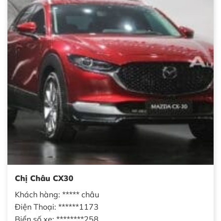
Chị Châu CX30
Khách hàng: ***** châu
Điện Thoại: ******1173
Biển số xe: ********258