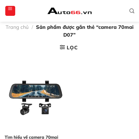
Bỏ
totoagung2
slotgacor4d
sakuratoto
cantiktoto
cantiktoto
gacor4d
amintoto
qua
nội
dung
Trang chủ
/
Sản phẩm được gắn thẻ “camera 70mai
D07”
LỌC
Tìm hiểu về camera 70mai