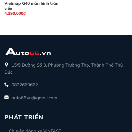
Vietmap G40 màn hình tràn
viền
4.390.000
₫
15/5 Đường Số 3, Phường Trường Thọ, Thành Phố Thủ
Đức
0822660662
auto66.vn@gmail.com
PHÁT TRIỂN
Chuyên dòng xe VINFAST