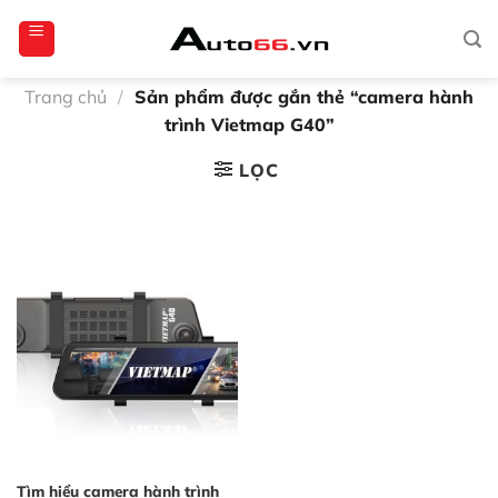
Bỏ
totoagung2
slotgacor4d
sakuratoto
cantiktoto
cantiktoto
gacor4d
amintoto
qua
nội
dung
Trang chủ
/
Sản phẩm được gắn thẻ “camera hành
trình Vietmap G40”
LỌC
Tìm hiểu camera hành trình